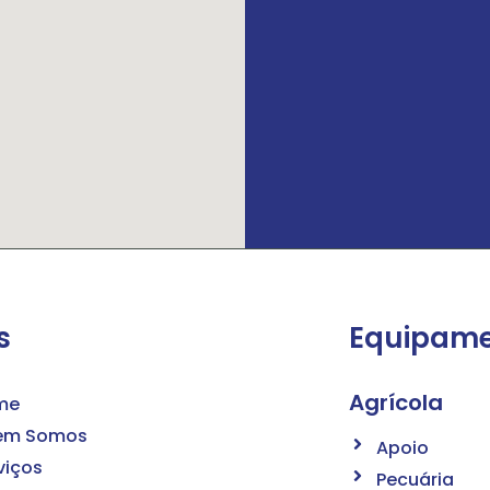
s
Equipam
Agrícola
me
em Somos
Apoio
viços
Pecuária