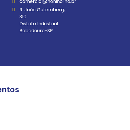
comercial@nonino.ind.br
R. João Gutemberg,
310
Distrito Industrial
Bebedouro-SP
entos