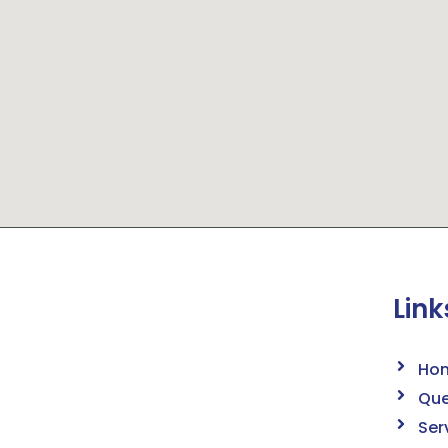
Link
Ho
Qu
Ser