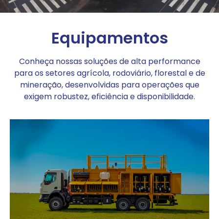
Equipamentos
Conheça nossas soluções de alta performance
para os setores agrícola, rodoviário, florestal e de
mineração, desenvolvidas para operações que
exigem robustez, eficiência e disponibilidade.
APOIO
Veja mais