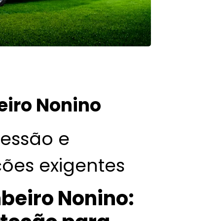
iro Nonino
ressão e
ões exigentes
eiro Nonino: