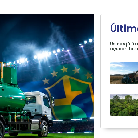
Últim
Usinas já f
açúcar da sa