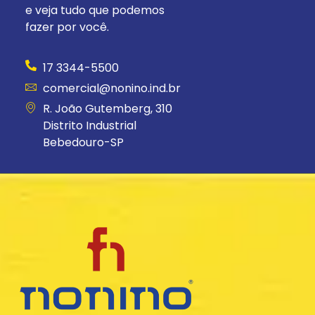
e veja tudo que podemos
fazer por você.
17 3344-5500
comercial@nonino.ind.br
R. João Gutemberg, 310
Distrito Industrial
Bebedouro-SP